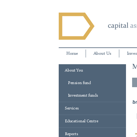
Home
About Us
Inves
M
About You
Pension fund
Investment funds
Ֆ
Services
Educational Centre
Reports