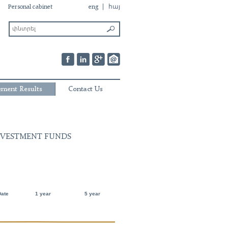
Personal cabinet
eng
հայ
ment Results
Contact Us
NVESTMENT FUNDS
Date
1 year
5 year