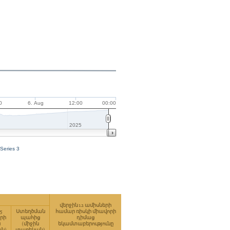
0
6. Aug
12:00
00:00
2025
Series 3
վերջին 12 ամիսների
5
Ստեղծման
համար ռիսկի միավորի
րի
պահից
դիմաց
ն
(միջին
եկամտաբերությունը